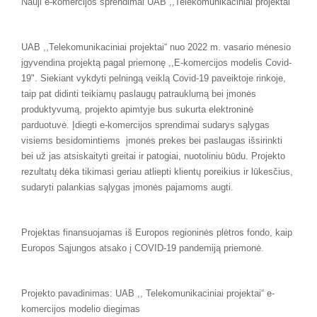
Nauji e-komercijos sprendimai UAB ,,Telekomunikaciniai projektai“
UAB ,,Telekomunikaciniai projektai“ nuo 2022 m. vasario mėnesio
įgyvendina projektą pagal priemonę ,,E-komercijos modelis Covid-
19". Siekiant vykdyti pelningą veiklą Covid-19 paveiktoje rinkoje,
taip pat didinti teikiamų paslaugų patrauklumą bei įmonės
produktyvumą, projekto apimtyje bus sukurta elektroninė
parduotuvė. Įdiegti e-komercijos sprendimai sudarys sąlygas
visiems besidomintiems įmonės prekes bei paslaugas išsirinkti
bei už jas atsiskaityti greitai ir patogiai, nuotoliniu būdu. Projekto
rezultatų dėka tikimasi geriau atliepti klientų poreikius ir lūkesčius,
sudaryti palankias sąlygas įmonės pajamoms augti.
Projektas finansuojamas iš Europos regioninės plėtros fondo, kaip
Europos Sąjungos atsako į COVID-19 pandemiją priemonė.
Projekto pavadinimas: UAB ,, Telekomunikaciniai projektai“ e-
komercijos modelio diegimas