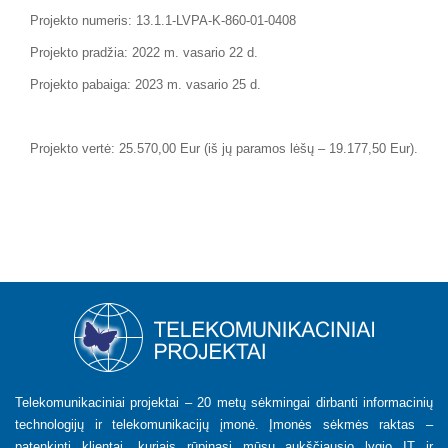
Projekto numeris: 13.1.1-LVPA-K-860-01-0408
Projekto pradžia: 2022 m. vasario 22 d.
Projekto pabaiga: 2023 m. vasario 25 d.
Projekto vertė: 25.570,00 Eur (iš jų paramos lėšų – 19.177,50 Eur).
Telekomunikaciniai projektai – 20 metų sėkmingai dirbanti informacinių
technologijų ir telekomunikacijų įmonė. Įmonės sėkmės raktas –
patenkinti klientai, kuriais rūpinasi mūsų aukščiausio lygio IT ir