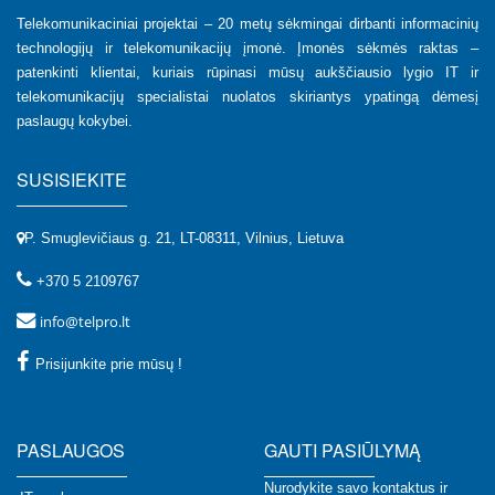
Telekomunikaciniai projektai – 20 metų sėkmingai dirbanti informacinių
technologijų ir telekomunikacijų įmonė. Įmonės sėkmės raktas –
patenkinti klientai, kuriais rūpinasi mūsų aukščiausio lygio IT ir
telekomunikacijų specialistai nuolatos skiriantys ypatingą dėmesį
paslaugų kokybei.
SUSISIEKITE
P. Smuglevičiaus g. 21, LT-08311, Vilnius, Lietuva
+370 5 2109767
info@telpro.lt
Prisijunkite prie mūsų !
PASLAUGOS
GAUTI PASIŪLYMĄ
Nurodykite savo kontaktus ir