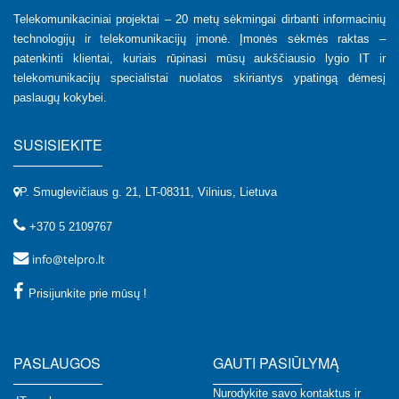
Telekomunikaciniai projektai – 20 metų sėkmingai dirbanti informacinių
technologijų ir telekomunikacijų įmonė. Įmonės sėkmės raktas –
patenkinti klientai, kuriais rūpinasi mūsų aukščiausio lygio IT ir
telekomunikacijų specialistai nuolatos skiriantys ypatingą dėmesį
paslaugų kokybei.
SUSISIEKITE
P. Smuglevičiaus g. 21, LT-08311, Vilnius, Lietuva
+370 5 2109767
info@telpro.lt
Prisijunkite prie mūsų !
PASLAUGOS
GAUTI PASIŪLYMĄ
Nurodykite savo kontaktus ir