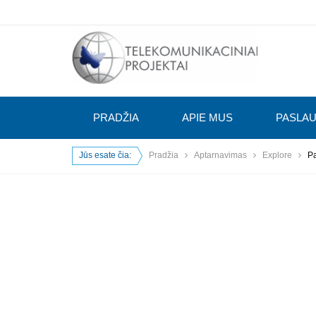
PRADŽIA
APIE MUS
PASLA
Jūs esate čia:
Pradžia
Aptarnavimas
Explore
P