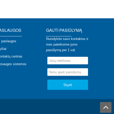
ASLAUGOS
GAUTI PASIŪLYMĄ
Nurodykite savo kontaktus ir
T paslaugos
mes pateiksime jums
yšiai
pasiūlymą per 1 val.
ontaktų centras
psaugos sistemos
Siųsti