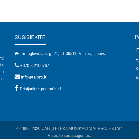
P
SUSISIEKITE
I
P. Smuglevičiaus g. 21, LT-08311, Vilnius, Lietuva
ti
R
ės
+370 5 2109767
K
sų
info@telpro.lt
A
os
Prisijunkite prie mūsų !
© 1996–2020 UAB „TELEKOMUNIKACINIAI PROJEKTAI”.
Visos teisės saugomos.