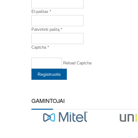
El-paštas *
Patvirtinti paštą *
Captcha *
Reload Captcha
Registruotis
GAMINTOJAI